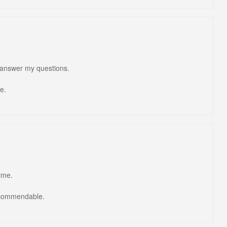
 answer my questions.
e.
time.
e
 commendable.