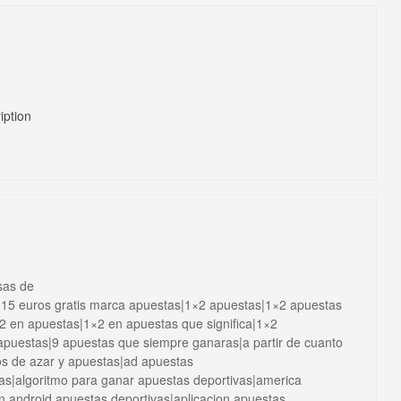
iption
sas de
|15 euros gratis marca apuestas|1×2 apuestas|1×2 apuestas
×2 en apuestas|1×2 en apuestas que significa|1×2
 apuestas|9 apuestas que siempre ganaras|a partir de cuanto
os de azar y apuestas|ad apuestas
tas|algoritmo para ganar apuestas deportivas|america
on android apuestas deportivas|aplicacion apuestas