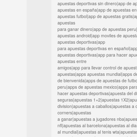
apuestas deportivas sin dinero|app de 
apuestas en españa|app de apuestas en
apuestas futbol|app de apuestas gratis|
apuestas
para ganar dinero|app de apuestas peru
apuestas android|app moviles de apuest
apuestas deportivas|app
para apuestas deportivas en español|ap
apuestas deportivas|app para hacer apu
apuestas entre
amigos|app para llevar control de apues
apuestas|apps apuestas mundial|apps d
de bienvenida|apps de apuestas de futbo
peru|apps de apuestas mexico|apps para
hacer apuestas deportivas|apuesta del d
seguras|apuestas 1×2|apuestas 1X2|apue
division|apuestas a caballos|apuestas a
corners|apuestas
a ganar|apuestas a jugadores nba|apuest
nfl|apuestas al barcelona|apuestas al d
al mundial|apuestas al tenis wta|apuest