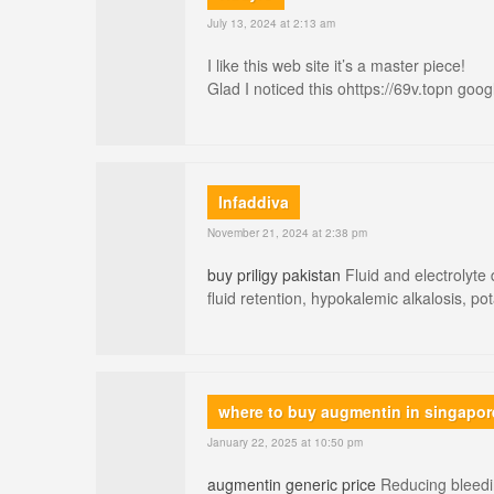
July 13, 2024 at 2:13 am
I like this web site it’s a master piece!
Glad I noticed this ohttps://69v.topn goog
Infaddiva
November 21, 2024 at 2:38 pm
buy priligy pakistan
Fluid and electrolyte 
fluid retention, hypokalemic alkalosis, p
where to buy augmentin in singapor
January 22, 2025 at 10:50 pm
augmentin generic price
Reducing bleedin