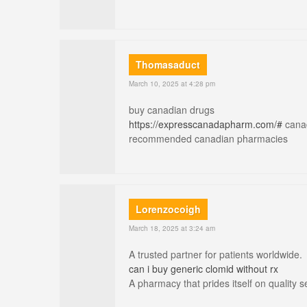
Thomasaduct
March 10, 2025 at 4:28 pm
buy canadian drugs
https://expresscanadapharm.com/#
cana
recommended canadian pharmacies
Lorenzocoigh
March 18, 2025 at 3:24 am
A trusted partner for patients worldwide.
can i buy generic clomid without rx
A pharmacy that prides itself on quality s