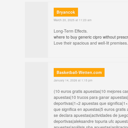
Bryancok
March 20, 2025 at 11:23 am
Long-Term Effects.
where to buy generic cipro without prescr
Love their spacious and well-lit premises.
Basketball-Wetten.com
January 14, 2026 at 1:15 pm
(10 euros gratis apuestas|10 mejores ca
apuestas|10 trucos para ganar apuestas
deportivas|1×2 apuestas que significa|1
que significa en apuestas|5 euros gratis
se declara apuestas|actividades de jueg
deportivas|aleksandre topuria ufc apues
apuestas|análisis nba apuestas|aplicaci