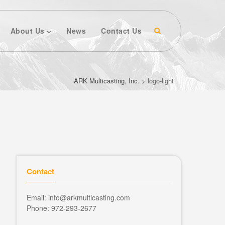
About Us
News
Contact Us
ARK Multicasting, Inc.
>
logo-light
Contact
Email: info@arkmulticasting.com
Phone: 972-293-2677