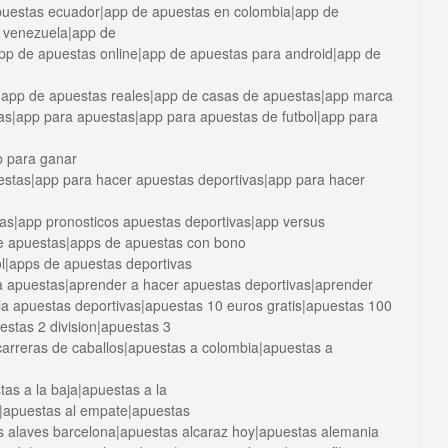
apuestas ecuador|app de apuestas en colombia|app de
 venezuela|app de
app de apuestas online|app de apuestas para android|app de
|app de apuestas reales|app de casas de apuestas|app marca
as|app para apuestas|app para apuestas de futbol|app para
p para ganar
estas|app para hacer apuestas deportivas|app para hacer
tas|app pronosticos apuestas deportivas|app versus
e apuestas|apps de apuestas con bono
l|apps de apuestas deportivas
 apuestas|aprender a hacer apuestas deportivas|aprender
ia apuestas deportivas|apuestas 10 euros gratis|apuestas 100
stas 2 division|apuestas 3
 carreras de caballos|apuestas a colombia|apuestas a
as a la baja|apuestas a la
ia|apuestas al empate|apuestas
as alaves barcelona|apuestas alcaraz hoy|apuestas alemania