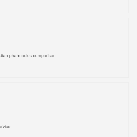
dian pharmacies comparison
ervice.